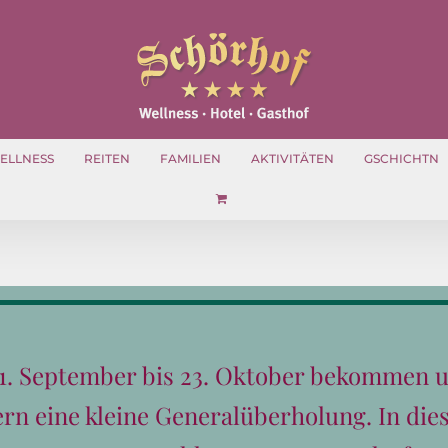
ELLNESS
REITEN
FAMILIEN
AKTIVITÄTEN
GSCHICHTN
s Salzburger Land!
n
,
Angebote
,
News
,
Pauschalen
,
Spa
,
Traveling
1. September bis 23. Oktober bekommen 
eben. Die besten Angebote für 2025 Für unvergesslichen Familie
n eine kleine Generalüberholung. In dies
ormel entwickelt: Abenteuer für die Kleinen plus Erholung für d