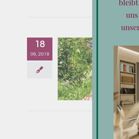
bleib
uns
unse
18
06, 2018