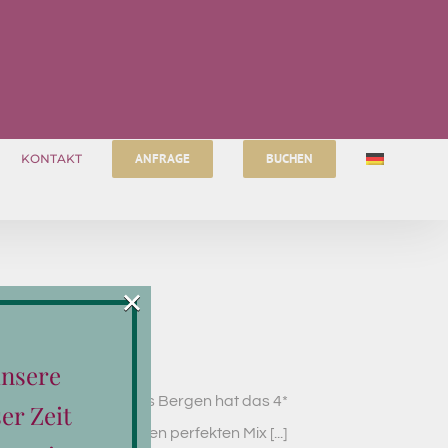
ANFRAGE
BUCHEN
KONTAKT
×
unsere
nurlaub in Österreichs Bergen hat das 4*
er Zeit
ie Großen ergeben den perfekten Mix [...]