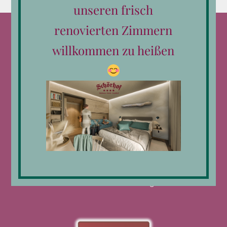
unseren frisch
renovierten Zimmern
willkommen zu heißen
Kontakt
Telefon:
0043 6582 792
E-Mail:
hotel@schoerhof.at
Datenschutzerklärung