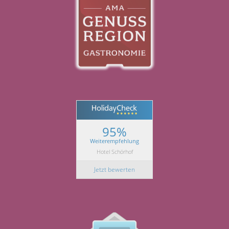
95%
Weiterempfehlung
Hotel Schörhof
Jetzt bewerten