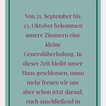
Saalfeldens kühle Pfade – Teil 1
Von 21. September bis
Von
schoerhof
|
Juli 26th, 2019
|
Tiere
23. Oktober bekommen
Wenn's im Sommer heiß ist, die Temperaturen der
unsere Zimmern eine
Vierziger- näher sind als der Dreißigermarke, dann
kleine
beantworten unsere Mitarbeiter eine Frage
besonders häufig: "Wo können wir heute etwas
Generalüberholung. In
erleben und der Hitze entfliehen?" Wir erklären, warum
dieser Zeit bleibt unser
"baden gehen" keineswegs nur [...]
Haus geschlossen, umso
Weiterlesen
mehr freuen wir uns
aber schon jetzt darauf,
euch anschließend in