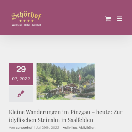
Zum
Inhalt
springen
29
07, 2022
Kleine Wanderungen im Pinzgau – heute: Zur
idyllischen Steinalm in Saalfelden
Von
schoerhof
|
Juli 29th, 2022
|
Activities
,
Aktivitäten