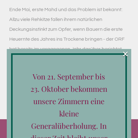
Ende Mai, erste Mahd und das Problem ist bekannt:
Allzu viele Rehkitze fallen ihrem natürlichen
Deckungsinstinkt zum Opfer, wenn Bauern die erste
Heuernte des Jahres ins Trockene bringen - der ORF
hat bereits im vergangenen Jahr darüber berichtet.
×
Der [...]
Von 21. September bis
Weiterlesen
23. Oktober bekommen
unsere Zimmern eine
kleine
Generalüberholung. In
dieser Zeit bleibt unser