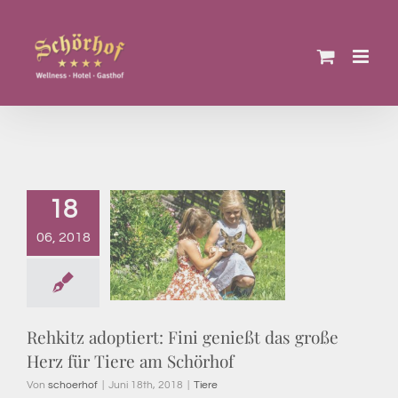
Zum
Inhalt
springen
18
06, 2018
Rehkitz adoptiert: Fini genießt das große
Herz für Tiere am Schörhof
Von
schoerhof
|
Juni 18th, 2018
|
Tiere