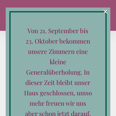
Zum
×
Inhalt
springen
Von 21. September bis
23. Oktober bekommen
unsere Zimmern eine
21
kleine
12, 2018
Generalüberholung. In
dieser Zeit bleibt unser
Haus geschlossen, umso
Sonja Dankl
mehr freuen wir uns
Von
schoerhof
|
Dezember 21st, 2018
|
Unkategorisiert
aber schon jetzt darauf,