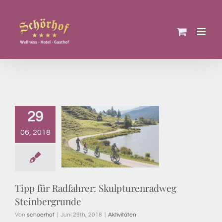
Zum
Inhalt
springen
29
06, 2018
Tipp für Radfahrer: Skulpturenradweg
Steinbergrunde
Von
schoerhof
|
Juni 29th, 2018
|
Aktivitäten