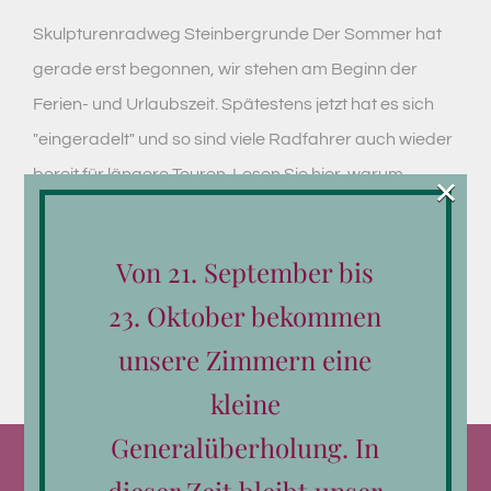
Skulpturenradweg Steinbergrunde Der Sommer hat
gerade erst begonnen, wir stehen am Beginn der
Ferien- und Urlaubszeit. Spätestens jetzt hat es sich
"eingeradelt" und so sind viele Radfahrer auch wieder
bereit für längere Touren. Lesen Sie hier, warum
×
unsere Region als [...]
Von 21. September bis
Weiterlesen
23. Oktober bekommen
unsere Zimmern eine
kleine
Generalüberholung. In
dieser Zeit bleibt unser