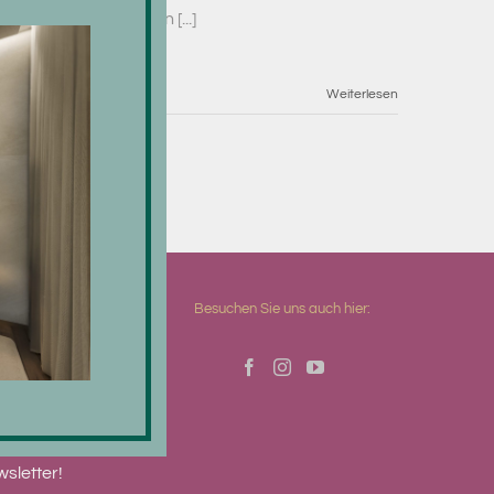
ie Region Saalfelden [...]
Weiterlesen
Besuchen Sie uns auch hier:
en Sie unseren
sletter!