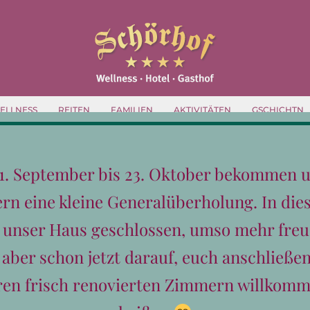
ELLNESS
REITEN
FAMILIEN
AKTIVITÄTEN
GSCHICHTN
1. September bis 23. Oktober bekommen 
n eine kleine Generalüberholung. In dies
t unser Haus geschlossen, umso mehr freu
9 Vorzüge von Skiurlaub im März
Von
schoerhof
|
Februar 18th, 2025
|
Unkategorisiert
 aber schon jetzt darauf, euch anschließen
9 Vorzüge von Skiurlaub im März Schneesicherheit, 
ren frisch renovierten Zimmern willkomm
Himmel und reichlich Platz auf den besten präparier