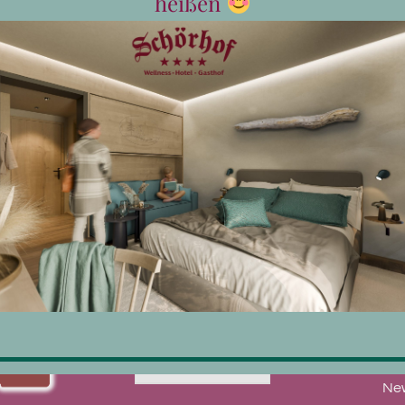
heißen
Vorzüge von Skiurlaub im März liegen auf der Hand - d
95%
Weiterempfehlung
Hotel Schörhof
Jetzt bewerten
Abonnier
New