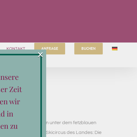
ANFRAGE
BUCHEN
KONTAKT
×
unsere
er Zeit
en wir
d in
kräftiger Sonnenschein unter dem fetzblauen
en zu
ten Pisten im größten Skicircus des Landes: Die