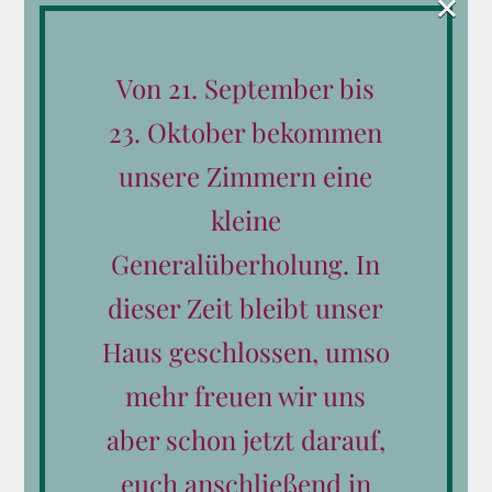
×
Einfach wandern: Vom Schörhof auf die
Berge in Saalfelden Leogang
Von 21. September bis
Von
schoerhof
|
Juni 22nd, 2018
|
Aktivitäten
23. Oktober bekommen
Einfach wandern: Vom Schörhof auf die Berge in
unsere Zimmern eine
Saalfelden Leogang Wissen Sie eigentlich, wie Ihr
kleine
Erholungsnerv heißt? Nein, obwohl Sie doch schon
Generalüberholung. In
mehrmals zu einem Urlaub zum Zwecke der
Entspannung aufgebrochen sind? Wandern Sie
dieser Zeit bleibt unser
diesen Sommer auf den richtigen (Vital-)Wegen [...]
Haus geschlossen, umso
mehr freuen wir uns
Weiterlesen
aber schon jetzt darauf,
euch anschließend in