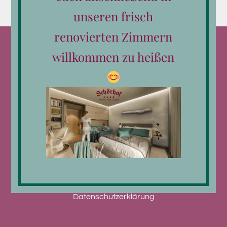
unseren frisch
renovierten Zimmern
willkommen zu heißen
Kontakt
Telefon:
0043 6582 792
E-Mail:
hotel@schoerhof.at
Datenschutzerklärung