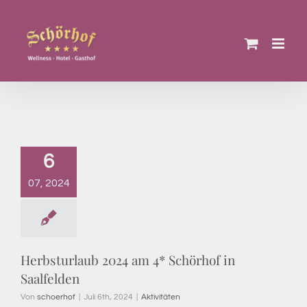
Zum
Inhalt
springen
6
07, 2024
Herbsturlaub 2024 am 4* Schörhof in
Saalfelden
Von
schoerhof
|
Juli 6th, 2024
|
Aktivitäten