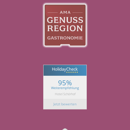
95%
Weiterempfehlung
Hotel Schörhof
Jetzt bewerten