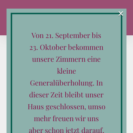
Zum
×
Inhalt
springen
Von 21. September bis
23. Oktober bekommen
unsere Zimmern eine
24
kleine
03, 2025
Generalüberholung. In
dieser Zeit bleibt unser
Haus geschlossen, umso
Hochzeit am Schörhof – Heiraten in
mehr freuen wir uns
Saalfelden Leogang
aber schon jetzt darauf,
Von
schoerhof
|
März 24th, 2025
|
Feste und Feiern