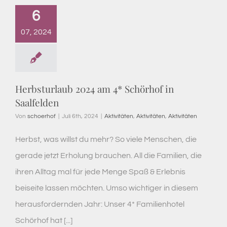
6
07, 2024
Herbsturlaub 2024 am 4* Schörhof in
Saalfelden
Von
schoerhof
|
Juli 6th, 2024
|
Aktivitäten
,
Aktivitäten
,
Aktivitäten
Herbst, was willst du mehr? So viele Menschen, die
gerade jetzt Erholung brauchen. All die Familien, die
ihren Alltag mal für jede Menge Spaß & Erlebnis
beiseite lassen möchten. Umso wichtiger in diesem
herausfordernden Jahr: Unser 4* Familienhotel
Schörhof hat [...]