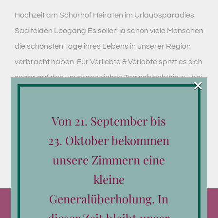
Hochzeit am Schörhof Heiraten im Urlaubsparadies
Saalfelden Leogang Es sollen ja schon viele Menschen
die schönsten Tage ihres Lebens in unserer Region
verbracht haben. Für Verliebte & Verlobte spitzt es sich
sogar auf den unvergesslichen Tag schlechthin zu, bei
×
[...]
Von 21. September bis
Weiterlesen
23. Oktober bekommen
unsere Zimmern eine
kleine
Generalüberholung. In
dieser Zeit bleibt unser