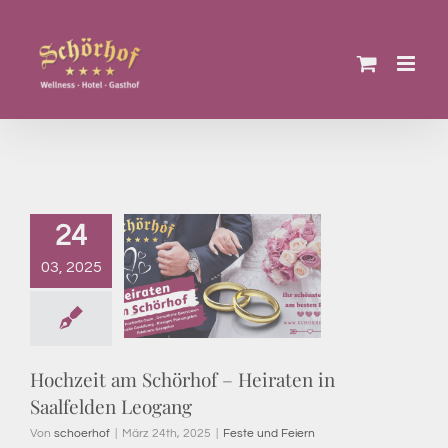
Zum
Inhalt
springen
24
03, 2025
Hochzeit am Schörhof – Heiraten in
Saalfelden Leogang
Von
schoerhof
|
März 24th, 2025
|
Feste und Feiern