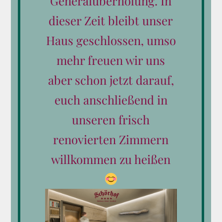
Generalüberholung. In
Produkt-Kategorien
dieser Zeit bleibt unser
Haus geschlossen, umso
Alle Gutscheine
mehr freuen wir uns
Reiten
aber schon jetzt darauf,
Wellness
euch anschließend in
Essen & Trinken
unseren frisch
renovierten Zimmern
Wertgutscheine
willkommen zu heißen
Kleine Aufmerksamkeiten