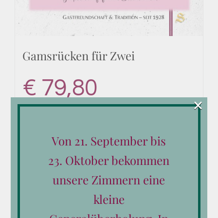
Gamsrücken für Zwei
€
79,80
×
Von 21. September bis
In den Warenkorb
Details
23. Oktober bekommen
unsere Zimmern eine
kleine