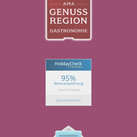
95%
Weiterempfehlung
Hotel Schörhof
Jetzt bewerten