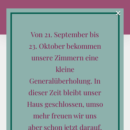
Zum
×
Inhalt
springen
Von 21. September bis
23. Oktober bekommen
unsere Zimmern eine
kleine
Sortieren nach
Standardsortierung
Generalüberholung. In
Zeige
36 Produkte
dieser Zeit bleibt unser
Haus geschlossen, umso
mehr freuen wir uns
aber schon jetzt darauf,