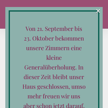
Zum
×
Inhalt
springen
Von 21. September bis
23. Oktober bekommen
unsere Zimmern eine
kleine
Sortieren nach
Datum
Generalüberholung. In
Zeige
24 Produkte
dieser Zeit bleibt unser
Haus geschlossen, umso
mehr freuen wir uns
aber schon jetzt darauf,