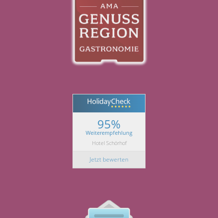
95%
Weiterempfehlung
Hotel Schörhof
Jetzt bewerten