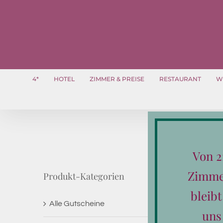
Zum
Inhalt
springen
4*
HOTEL
ZIMMER & PREISE
RESTAURANT
W
Von 2
Zimmer
Produkt-Kategorien
bleib
Alle Gutscheine
uns