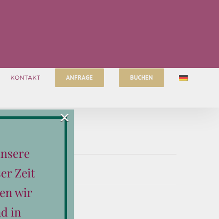
ANFRAGE
BUCHEN
KONTAKT
×
unsere
er Zeit
 entsprechen.
en wir
d in