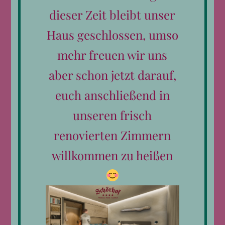
dieser Zeit bleibt unser
Haus geschlossen, umso
mehr freuen wir uns
aber schon jetzt darauf,
euch anschließend in
unseren frisch
Kontakt
renovierten Zimmern
Telefon:
0043 6582 792
E-Mail:
hotel@schoerhof.at
willkommen zu heißen
Datenschutzerklärung