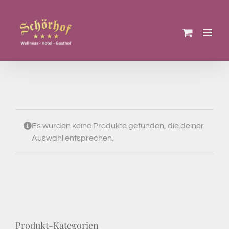
Zum
Inhalt
springen
Es wurden keine Produkte gefunden, die deiner
Auswahl entsprechen.
Produkt-Kategorien