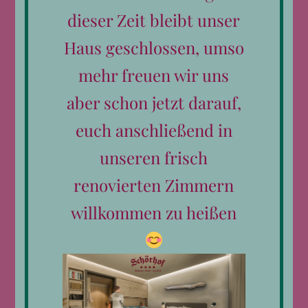
dieser Zeit bleibt unser
Haus geschlossen, umso
mehr freuen wir uns
aber schon jetzt darauf,
euch anschließend in
unseren frisch
Kontakt
renovierten Zimmern
Telefon:
0043 6582 792
E-Mail:
hotel@schoerhof.at
willkommen zu heißen
Datenschutzerklärung