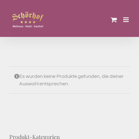
Zum
Inhalt
springen
Es wurden keine Produkte gefunden, die deiner
Auswahl entsprechen.
Produkt-Kategorien