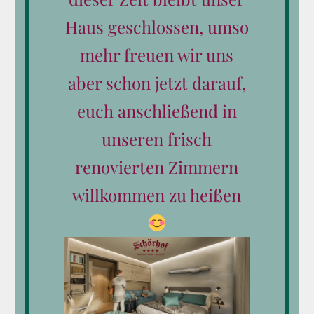
Frühstück für Zwei
Haus geschlossen, umso
mehr freuen wir uns
€
40,00
aber schon jetzt darauf,
euch anschließend in
unseren frisch
In den Warenkorb
Details
renovierten Zimmern
willkommen zu heißen
Produkt-Kategorien
Alle Gutscheine