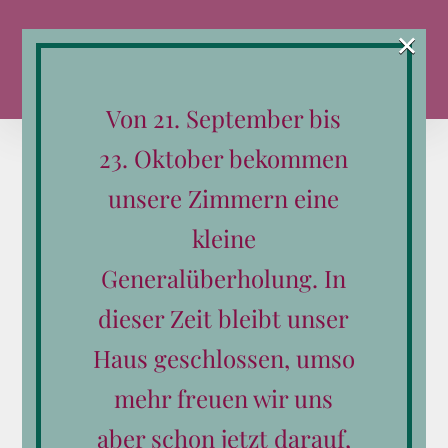
Zum
×
Inhalt
springen
Von 21. September bis
23. Oktober bekommen
unsere Zimmern eine
kleine
Sortieren nach
Datum
Generalüberholung. In
Zeige
12 Produkte
dieser Zeit bleibt unser
Haus geschlossen, umso
mehr freuen wir uns
aber schon jetzt darauf,