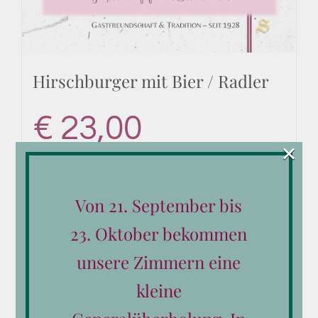
Hirschburger mit Bier / Radler
€
23,00
×
Von 21. September bis
In den Warenkorb
Details
23. Oktober bekommen
unsere Zimmern eine
kleine