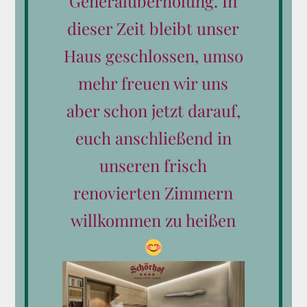
Generalüberholung. In
Produkt-Kategorien
dieser Zeit bleibt unser
Haus geschlossen, umso
Alle Gutscheine
mehr freuen wir uns
Reiten
aber schon jetzt darauf,
Wellness
euch anschließend in
Essen & Trinken
unseren frisch
renovierten Zimmern
Wertgutscheine
willkommen zu heißen
Kleine Aufmerksamkeiten