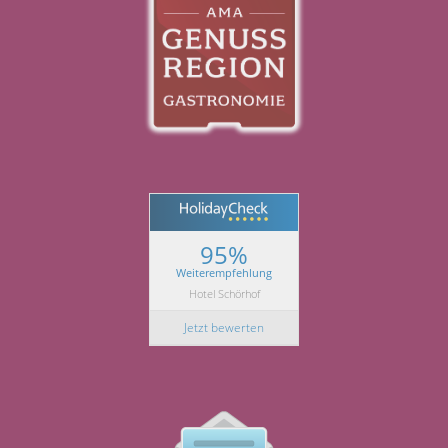
95%
Weiterempfehlung
Hotel Schörhof
Jetzt bewerten