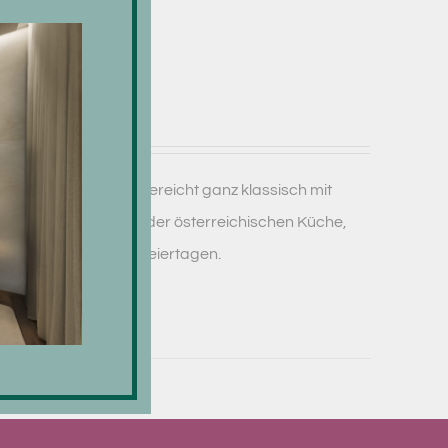
n für Zwei
 herrlicher Kruste, gereicht ganz klassisch mit
lat - ein Klassiker der österreichischen Küche,
r Sonntags und an Feiertagen.