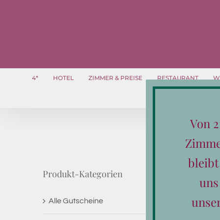
Zum
Inhalt
springen
4*
HOTEL
ZIMMER & PREISE
RESTAURANT
W
Von 2
Zimmer
bleib
Produkt-Kategorien
uns
unse
Alle Gutscheine