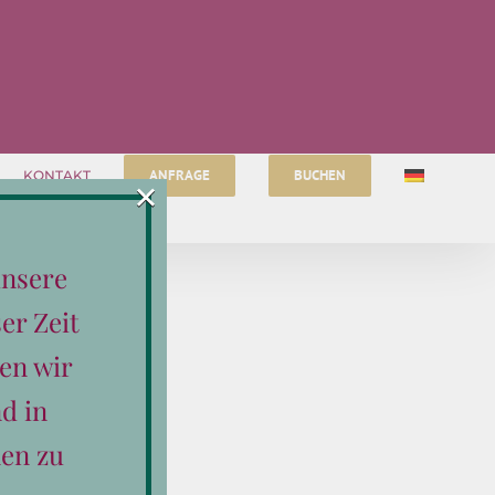
ANFRAGE
BUCHEN
KONTAKT
×
unsere
er Zeit
en wir
d in
en zu