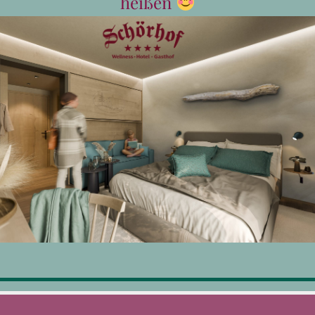
heißen
Schweinsbraten-Esse
€
29,80
Ofenfrischer Schweinsbraten mit
Semmelknödel und Speck-Krautsa
deftiger Schörhof-Genuss imme
In den Warenkorb
Details