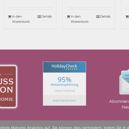
In den
Details
In den
Details
Warenkorb
Warenkorb
95%
Weiterempfehlung
Hotel Schörhof
Jetzt bewerten
Abonnier
New
ttels Matomo Analytics auf. Sie können dies verhindern, indem Sie in 