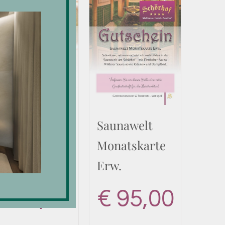
Hallenbad
Saunawelt
Monatskarte
Monatskarte
Erw.
Erw.
€
68,00
€
95,00