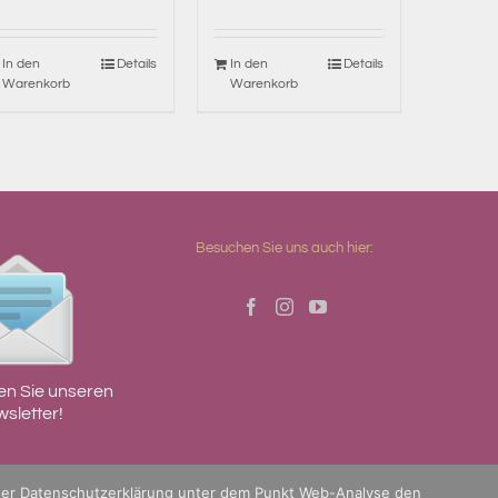
In den
Details
In den
Details
Warenkorb
Warenkorb
Besuchen Sie uns auch hier:
en Sie unseren
sletter!
der
Datenschutzerklärung
unter dem Punkt Web-Analyse den