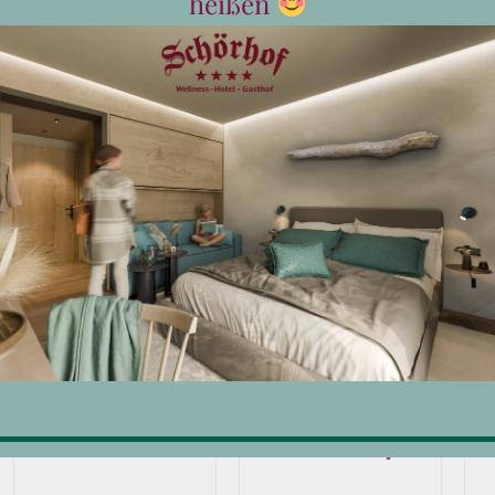
heißen
Private Spa
Wellness
für Zwei
Monatskarte
Erw.
€
96,00
€
125,00