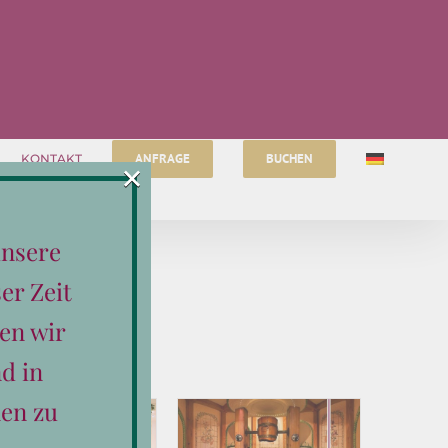
ANFRAGE
BUCHEN
KONTAKT
×
unsere
er Zeit
en wir
d in
en zu