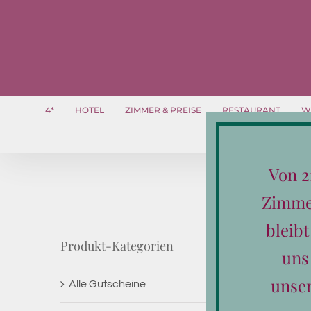
Zum
Inhalt
springen
4*
HOTEL
ZIMMER & PREISE
RESTAURANT
W
Von 2
Zimmer
bleib
Produkt-Kategorien
uns
unse
Alle Gutscheine