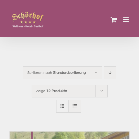
Zum
Inhalt
springen
Sortieren nach
Standardsortierung
Zeige
12 Produkte