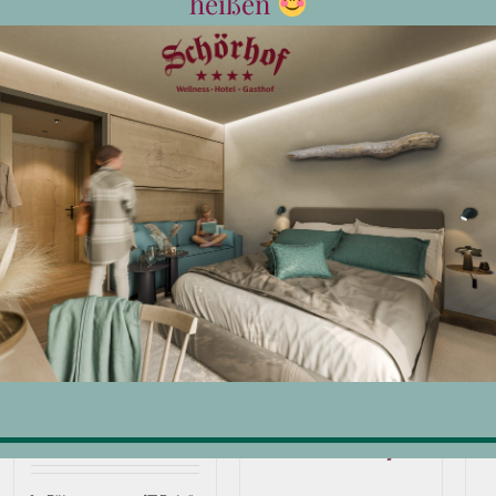
heißen
Wertgutschein
Wellness
offen
Monatskarte
Erw.
€
125,00