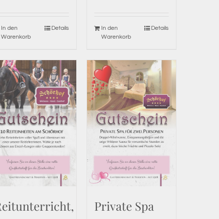
In den
Details
In den
Details
Warenkorb
Warenkorb
eitunterricht,
Private Spa