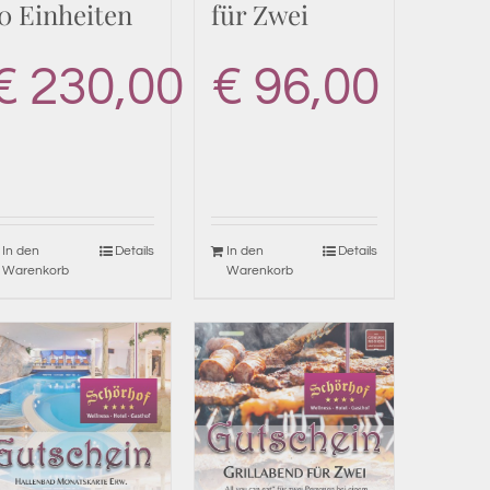
0 Einheiten
für Zwei
€
230,00
€
96,00
In den
Details
In den
Details
Warenkorb
Warenkorb