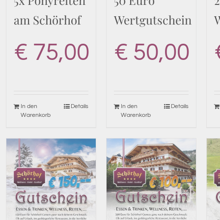
5x Ponyreiten
50 Euro
am Schörhof
Wertgutschein
€
75,00
€
50,00
In den
Details
In den
Details
Warenkorb
Warenkorb