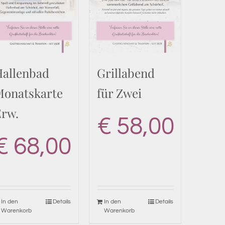
Hallenbad
Grillabend
Monatskarte
für Zwei
Erw.
€
58,00
€
68,00
In den
Details
In den
Details
Warenkorb
Warenkorb