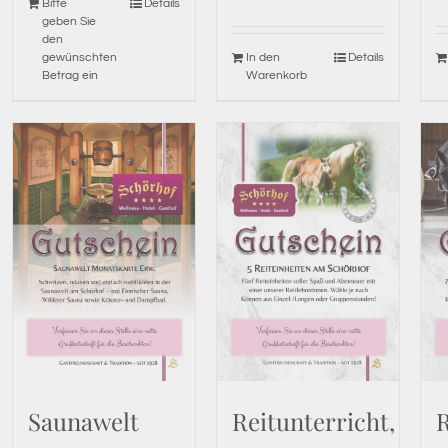
Bitte
Details
geben Sie
den
gewünschten
In den
Details
Betrag ein
Warenkorb
Saunawelt
Reitunterricht,
R