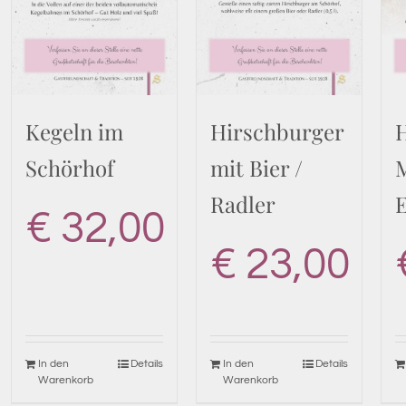
Kegeln im
Hirschburger
Schörhof
mit Bier /
Radler
€
32,00
€
23,00
In den
Details
In den
Details
Warenkorb
Warenkorb