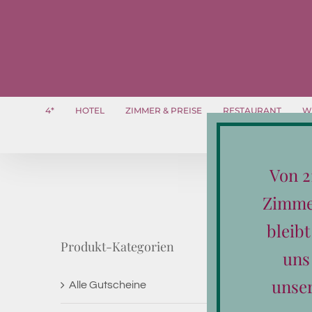
Zum
Inhalt
springen
4*
HOTEL
ZIMMER & PREISE
RESTAURANT
W
Von 2
Zimmer
bleib
Produkt-Kategorien
uns
unse
Alle Gutscheine