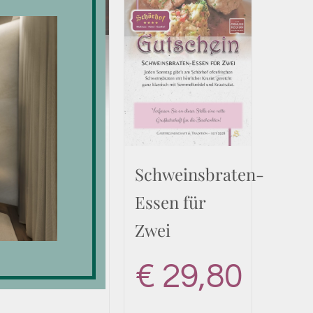
Tasse
Schweinsbraten-
Cappuccino
Essen für
Zwei
€
4,20
€
29,80