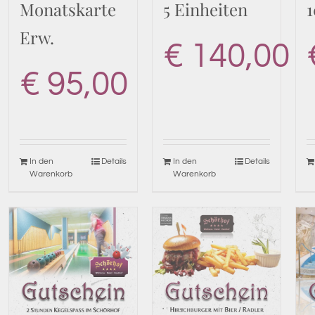
Monatskarte
5 Einheiten
1
Erw.
€
140,00
€
95,00
In den
Details
In den
Details
Warenkorb
Warenkorb