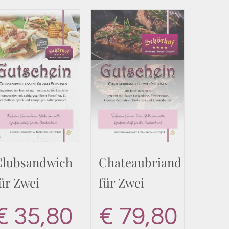
Clubsandwich
Chateaubriand
ür Zwei
für Zwei
€
35,80
€
79,80