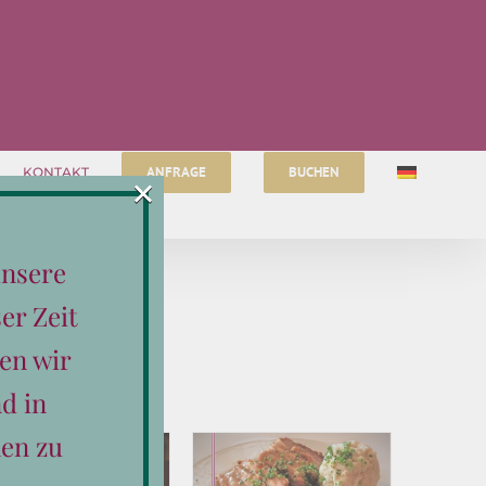
ANFRAGE
BUCHEN
KONTAKT
×
unsere
er Zeit
en wir
d in
en zu