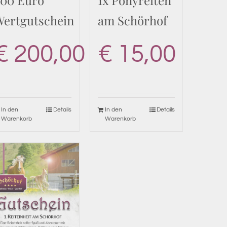
200 Euro
1x Ponyreiten
Wertgutschein
am Schörhof
€
200,00
€
15,00
In den
Details
In den
Details
Warenkorb
Warenkorb