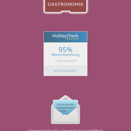
95%
Weiterempfehlung
Hotel Schörhof
Jetzt bewerten