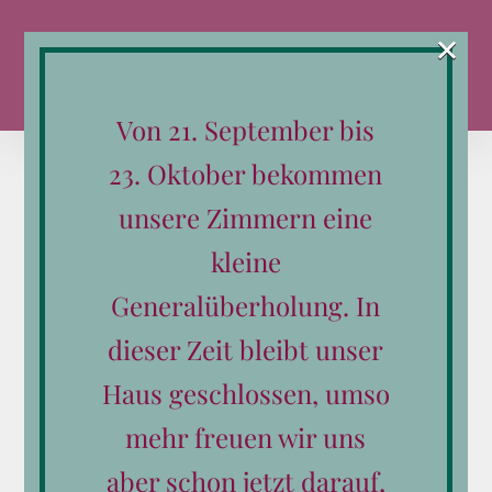
Zum
×
Inhalt
springen
Von 21. September bis
23. Oktober bekommen
unsere Zimmern eine
kleine
Sortieren nach
Name
Generalüberholung. In
Zeige
24 Produkte
dieser Zeit bleibt unser
Haus geschlossen, umso
mehr freuen wir uns
aber schon jetzt darauf,