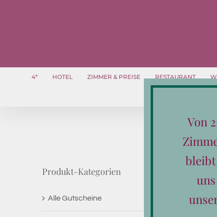
Zum
Inhalt
springen
4*
HOTEL
ZIMMER & PREISE
RESTAURANT
W
Von 2
Zimmer
bleib
Produkt-Kategorien
uns
unse
Alle Gutscheine