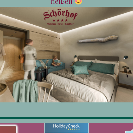
heißen
Gamsrücken für Zwe
€
79,80
In den Warenkorb
Details