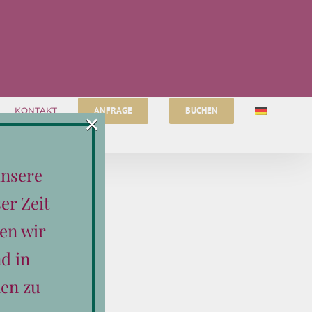
ANFRAGE
BUCHEN
KONTAKT
×
unsere
er Zeit
en wir
d in
en zu