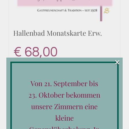
Hallenbad Monatskarte Erw.
€
68,00
×
Von 21. September bis
In den Warenkorb
Details
23. Oktober bekommen
unsere Zimmern eine
kleine