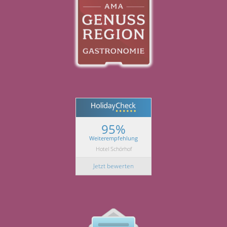
95%
Weiterempfehlung
Hotel Schörhof
Jetzt bewerten