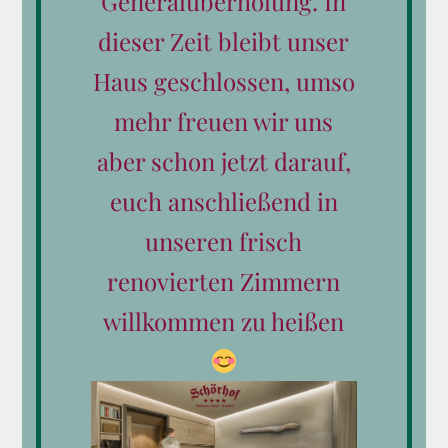
Generalüberholung. In
Produkt-Kategorien
dieser Zeit bleibt unser
Haus geschlossen, umso
Alle Gutscheine
mehr freuen wir uns
Reiten
aber schon jetzt darauf,
Wellness
euch anschließend in
Essen & Trinken
unseren frisch
renovierten Zimmern
Wertgutscheine
willkommen zu heißen
Kleine Aufmerksamkeiten