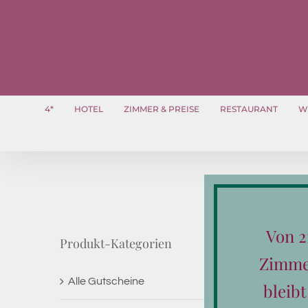
Zum
Inhalt
springen
4*
HOTEL
ZIMMER & PREISE
RESTAURANT
W
Von 2
Produkt-Kategorien
Zimmer
Alle Gutscheine
bleib