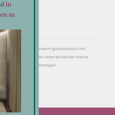
n für Zwei
d in
en zu
 herrlicher Kruste, gereicht ganz klassisch mit
lat - ein Klassiker der österreichischen Küche,
r Sonntags und an Feiertagen.