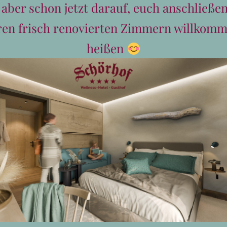
Schweinsbraten-Esse
 aber schon jetzt darauf, euch anschließen
ren frisch renovierten Zimmern willkomm
€
29,80
heißen
Ofenfrischer Schweinsbraten mit
Semmelknödel und Speck-Krautsa
deftiger Schörhof-Genuss imme
In den Warenkorb
Details