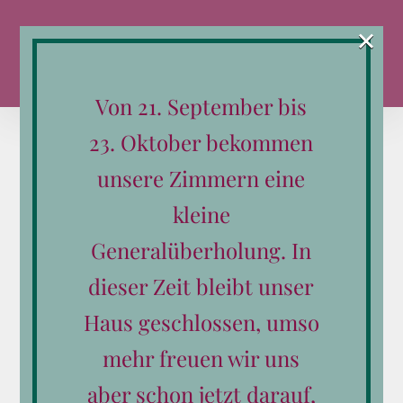
Zum
×
Inhalt
springen
Von 21. September bis
23. Oktober bekommen
unsere Zimmern eine
kleine
Sortieren nach
Name
Generalüberholung. In
Zeige
12 Produkte
dieser Zeit bleibt unser
Haus geschlossen, umso
mehr freuen wir uns
aber schon jetzt darauf,