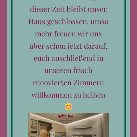
dieser Zeit bleibt unser
Haus geschlossen, umso
mehr freuen wir uns
aber schon jetzt darauf,
euch anschließend in
unseren frisch
Kontakt
renovierten Zimmern
Telefon:
0043 6582 792
E-Mail:
hotel@schoerhof.at
willkommen zu heißen
Datenschutzerklärung