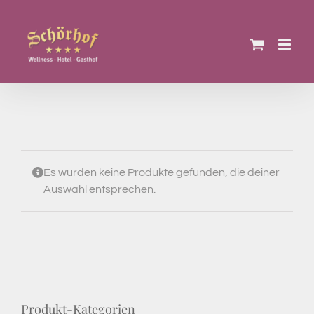
Zum
Inhalt
springen
Es wurden keine Produkte gefunden, die deiner
Auswahl entsprechen.
Produkt-Kategorien