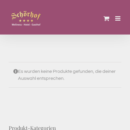
Zum
Inhalt
springen
Es wurden keine Produkte gefunden, die deiner
Auswahl entsprechen.
Produkt-Kategorien