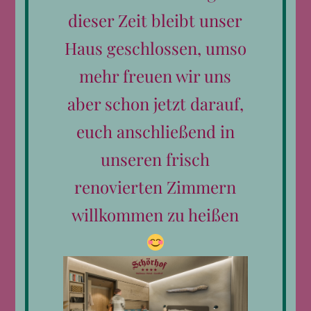
dieser Zeit bleibt unser
Haus geschlossen, umso
mehr freuen wir uns
aber schon jetzt darauf,
euch anschließend in
unseren frisch
Kontakt
renovierten Zimmern
Telefon:
0043 6582 792
E-Mail:
hotel@schoerhof.at
willkommen zu heißen
Datenschutzerklärung