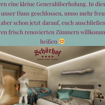
n eine kleine Generalüberholung. In dies
t unser Haus geschlossen, umso mehr freu
 aber schon jetzt darauf, euch anschließen
ren frisch renovierten Zimmern willkomm
heißen
Kegeln im
Schörhof
€
32,00