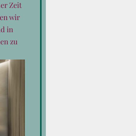
er Zeit
en wir
d in
en zu