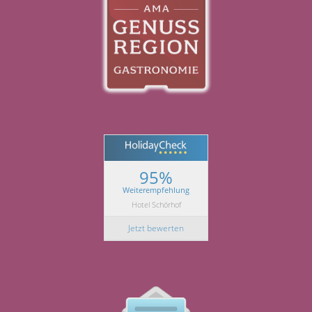
95%
Weiterempfehlung
Hotel Schörhof
Jetzt bewerten