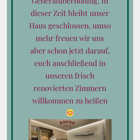
Generalüberholung. In
Produkt-Kategorien
dieser Zeit bleibt unser
Haus geschlossen, umso
Alle Gutscheine
mehr freuen wir uns
Reiten
aber schon jetzt darauf,
Wellness
euch anschließend in
Essen & Trinken
unseren frisch
renovierten Zimmern
Wertgutscheine
willkommen zu heißen
Kleine Aufmerksamkeiten