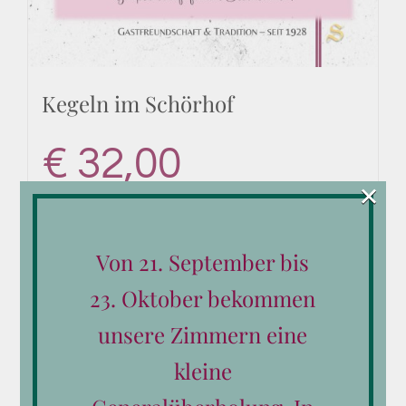
Kegeln im Schörhof
€
32,00
×
Von 21. September bis
In den Warenkorb
Details
23. Oktober bekommen
unsere Zimmern eine
kleine