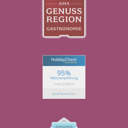
95%
Weiterempfehlung
Hotel Schörhof
Jetzt bewerten