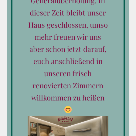
Generalüberholung. In
Produkt-Kategorien
dieser Zeit bleibt unser
Haus geschlossen, umso
Alle Gutscheine
mehr freuen wir uns
Reiten
aber schon jetzt darauf,
Wellness
euch anschließend in
Essen & Trinken
unseren frisch
renovierten Zimmern
Wertgutscheine
willkommen zu heißen
Kleine Aufmerksamkeiten