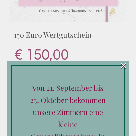
150 Euro Wertgutschein
€
150,00
×
Von 21. September bis
In den Warenkorb
Details
23. Oktober bekommen
unsere Zimmern eine
kleine