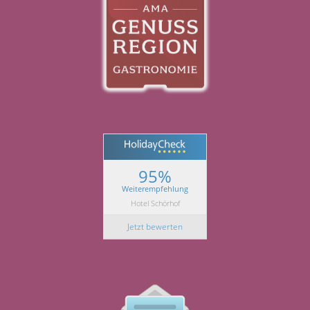
95%
Weiterempfehlung
Hotel Schörhof
Jetzt bewerten