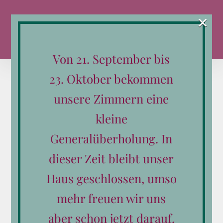
Zum
×
Inhalt
springen
Von 21. September bis
23. Oktober bekommen
unsere Zimmern eine
kleine
Sortieren nach
Beliebtheit
Generalüberholung. In
Zeige
12 Produkte
dieser Zeit bleibt unser
Haus geschlossen, umso
mehr freuen wir uns
aber schon jetzt darauf,