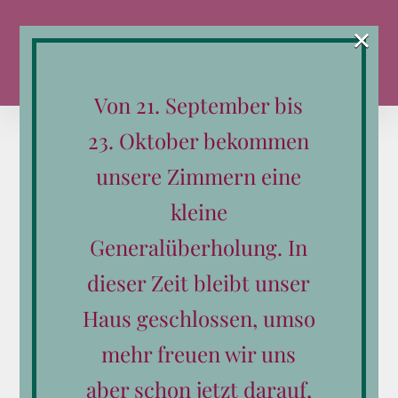
Zum
×
Inhalt
springen
Von 21. September bis
23. Oktober bekommen
unsere Zimmern eine
kleine
Sortieren nach
Standardsortierung
Generalüberholung. In
Zeige
36 Produkte
dieser Zeit bleibt unser
Haus geschlossen, umso
mehr freuen wir uns
aber schon jetzt darauf,