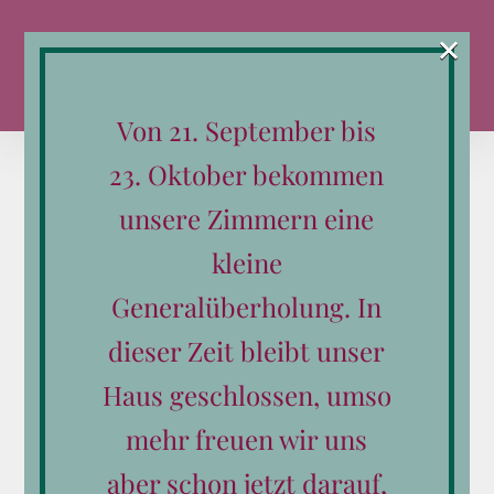
Zum
×
Inhalt
springen
Von 21. September bis
23. Oktober bekommen
unsere Zimmern eine
kleine
Sortieren nach
Name
Generalüberholung. In
Zeige
12 Produkte
dieser Zeit bleibt unser
Haus geschlossen, umso
mehr freuen wir uns
aber schon jetzt darauf,