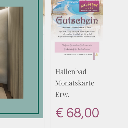
rivate Spa
Hallenbad
ür Zwei
Monatskarte
Erw.
€
96,00
€
68,00