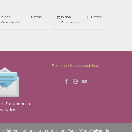
In den
Details
In den
Details
Warenkorb
Warenkorb
Besuchen Sie uns auch hier:
en Sie unseren
sletter!
der
Datenschutzerklärung
unter dem Punkt Web-Analyse den