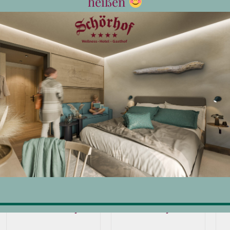
heißen
Wellness
Saunawelt
P
Monatskarte
Monatskarte
f
Erw.
Erw.
€
125,00
€
95,00