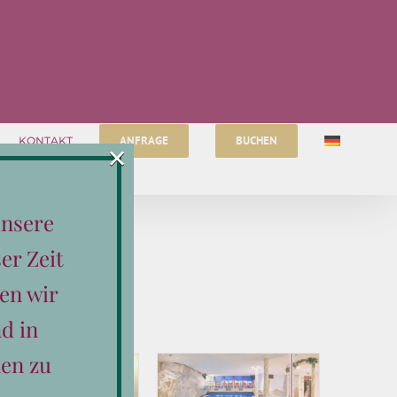
ANFRAGE
BUCHEN
KONTAKT
×
unsere
er Zeit
en wir
d in
en zu