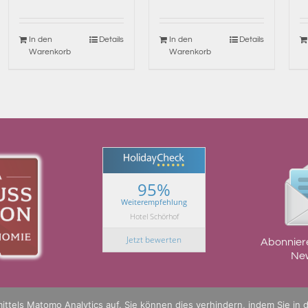
In den
Details
In den
Details
Warenkorb
Warenkorb
95%
Weiterempfehlung
Hotel Schörhof
Jetzt bewerten
Abonnier
New
ttels Matomo Analytics auf. Sie können dies verhindern, indem Sie in 