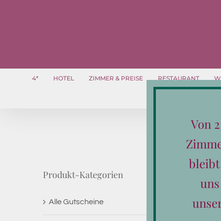
Zum
Inhalt
springen
4*
HOTEL
ZIMMER & PREISE
RESTAURANT
W
Von 2
Zimmer
bleib
Produkt-Kategorien
uns
unse
Alle Gutscheine